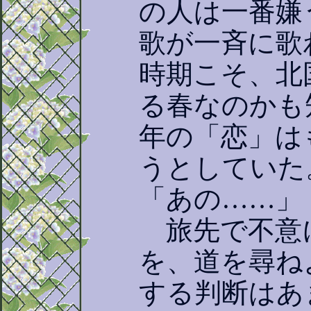
の人は一番嫌
歌が一斉に歌
時期こそ、北
る春なのかも
年の「恋」は
うとしていた
「あの……」
旅先で不意
を、道を尋ね
する判断はあ