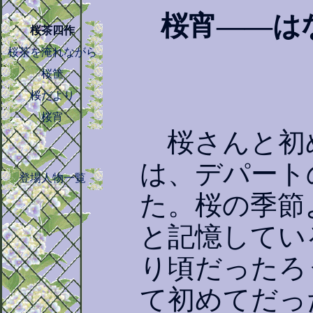
桜宵――は
桜茶四作
桜茶を淹れながら
桜筐
桜だより
桜宵
桜さんと初
は、デパート
登場人物一覧
た。桜の季節
と記憶してい
り頃だったろ
て初めてだっ