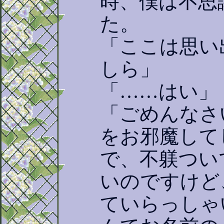
時、僕は不思
た。
「ここは思い
しら」
「……はい」
「ごめんなさ
をお邪魔して
で、不躾つい
いのですけど
ていらっしゃ