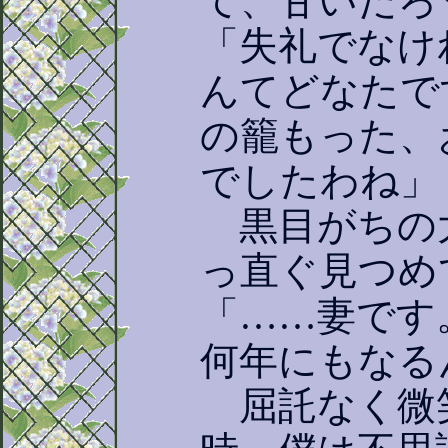
て、甘いだろ
「失礼でなけ
んてどなたで
の籠もった、
でしたわね」
黒目がちの
っ直ぐ見つめ
「……妻です
何年にもなる
屈託なく微