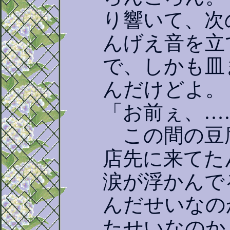
り響いて、次
んげえ音を立
で、しかも皿
んだけどよ。
「お前ぇ、…
この間の豆
店先に来てた
涙が浮かんで
んだせいなの
たせいなのか