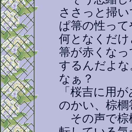
ささっと掃い
ぱ箒の性って
何となくだけ
箒が赤くなっ
するんだよな
なぁ？
「桜吉に用が
のかい、棕櫚
その声で棕
転している気