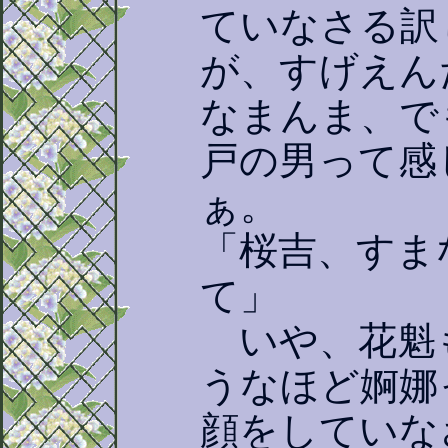
ていなさる訳
が、すげえん
なまんま、で
戸の男って感
ぁ。
「桜吉、すま
て」
いや、花魁
うなほど婀娜
顔をしていな