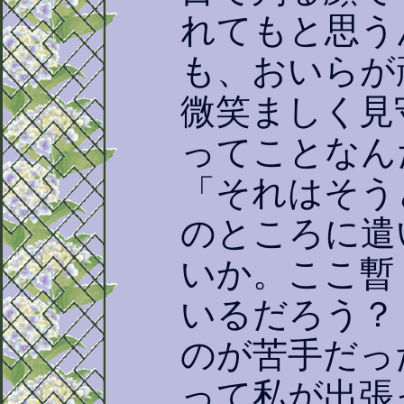
れてもと思う
も、おいらが
微笑ましく見
ってことなん
「それはそう
のところに遣
いか。ここ暫
いるだろう？
のが苦手だっ
って私が出張