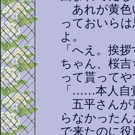
あれが黄色
っておいらは
よ。
「へえ。挨拶
ちゃん、桜吉
って貰ってや
「……本人自
五平さんが
らなかったん
で来たのに役