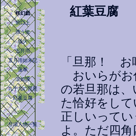
紅葉豆腐
桜幻戯
前口上
漂う蛍
狐火
五月雨
「旦那！ お
五月雨始末記
蓮華
おいらがお
涙姫譚
の若旦那は、
九十九の琵琶
紅葉豆腐
た恰好をして
正しいってい
登場人物一覧
よ。ただ四角