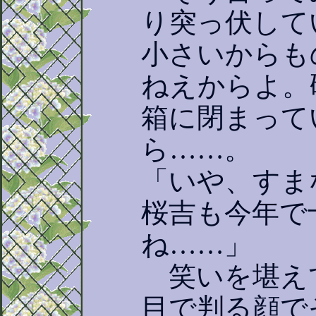
り突っ伏して
小さいからも
ねえからよ。
箱に閉まって
ら……。
「いや、すま
桜吉も今年で
ね……」
笑いを堪え
目で判る顔で