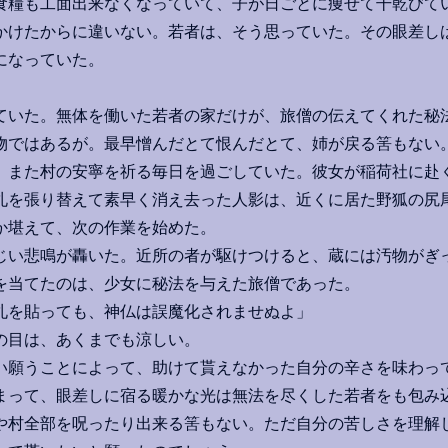
食糧も工面出来なくなっていて、子が日ごとに痩せて干乾びて
かけたからに違いない。若者は、そう思っていた。その眼差し
になっていた。
いた。無体を働いた若者の家だけが、旅僧の伝えてくれた秘
物ではあるが。最早憎んだとて恨んだとて、姉が戻る筈もない
、また村の安寧を祈る毎日を過ごしていた。彼女が稲荷社に赴
札を張り替えて素早く消え去った人影は、近くに居た野狐の尻
か堪えて、次の作業を始めた。
い悲鳴が轟いた。近所の者が駆けつけると、蔵には汚物がぎ
を当てたのは、少女に秘法を与えた旅僧であった。
札を貼っても、神仏は誤魔化されませぬよ」
の目は、あくまでも涼しい。
い願うことによって、助けて貰えなかった自分の辛さを味わ
って、眼差しに宿る暖かな光は無法を尽くした若者をも包み
や村全部を呪ったり出来る筈もない。ただ自分の苦しさを理解