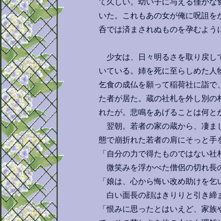
て久しい。幼い子に与える僅かな
いた。これもあの女が俺に呪詛を
呑では済まされぬものを孕むよう
少女は、日々明るさを取り戻して
いている。姉を死に至らしめた人
乞食の成仏を願って稲荷社に詣で
た者が居た。蔵の社札を外し別の
れたが。悲鳴をあげることは何と
翌朝。若者の家の蔵から、凄まじ
態で崩折れた若者の肩にそっと手
「自分の力で得たものではない社
微笑みを浮かべた僧侶の切れ長
「娘は、心から悔い改め助けを乞
白い面長の顔はきりりと引き締ま
「恨みに思ったとはいえど、家族