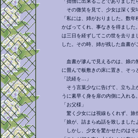
「拙僧に出来ることでありました
その微笑を見て、少女は深く安
「私には、姉がおりました。数年
かばってくれ、事なきを得ました
は三日を経ずしてこの世を去りま
した。その時、姉が残した血書が
血書が滲んで見えるのは、娘の無
に畳んで板敷きの床に置き、そっ
「読経を…」
そう言葉少なに告げて、立ち上が
うに素早く身を扉の内側に入れる
「お父様」
驚く少女には視線もくれず、旅
「娘が、詰まらぬ話を致しました
しかし、少女を驚かせたのはそ