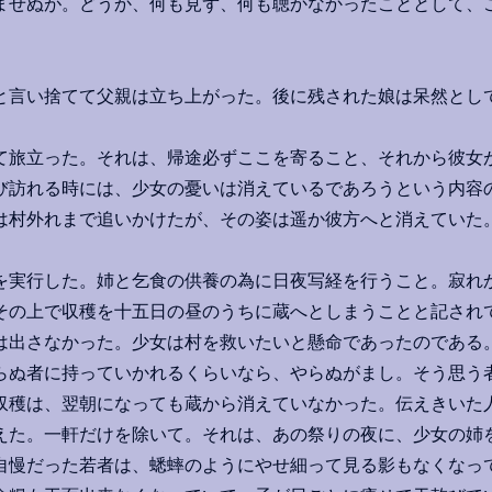
ませぬが。どうか、何も見ず、何も聴かなかったこととして、
」
言い捨てて父親は立ち上がった。後に残された娘は呆然とし
旅立った。それは、帰途必ずここを寄ること、それから彼女
び訪れる時には、少女の憂いは消えているであろうという内容
は村外れまで追いかけたが、その姿は遥か彼方へと消えていた
実行した。姉と乞食の供養の為に日夜写経を行うこと。寂れ
その上で収穫を十五日の昼のうちに蔵へとしまうことと記され
は出さなかった。少女は村を救いたいと懸命であったのである
らぬ者に持っていかれるくらいなら、やらぬがまし。そう思う
収穫は、翌朝になっても蔵から消えていなかった。伝えきいた
えた。一軒だけを除いて。それは、あの祭りの夜に、少女の姉
自慢だった若者は、蟋蟀のようにやせ細って見る影もなくなっ