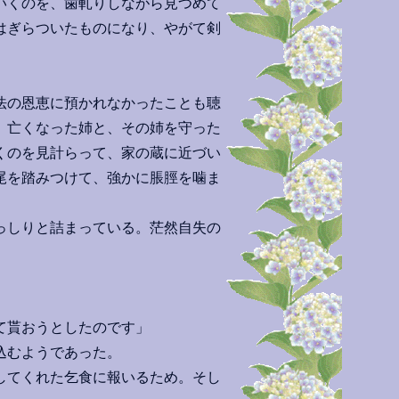
いくのを、歯軋りしながら見つめて
はぎらついたものになり、やがて剣
法の恩恵に預かれなかったことも聴
。亡くなった姉と、その姉を守った
くのを見計らって、家の蔵に近づい
尾を踏みつけて、強かに脹脛を噛ま
っしりと詰まっている。茫然自失の
って貰おうとしたのです」
込むようであった。
してくれた乞食に報いるため。そし