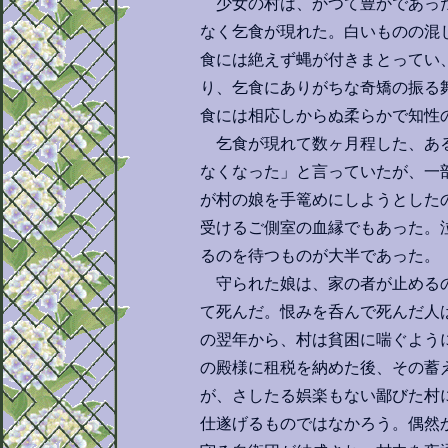
少女の村は、かつて豊かであった
なく乞食が現れた。白いものの混
食には絶えず蝿が付きまとってい
り、乞食にありがちな奇矯の振る
食には相応しからぬ柔らかで知性
乞食が現れて数ヶ月程した、ある
なくなった」と言っていたが、一
が村の娘を手篭めにしようとした
受けるご側室の血縁でもあった。
るのを待つものが大半であった。
守られた娘は、家の者が止めるの
て死んだ。恨みを呑んで死んだ人
の翌年から、村は貧困に喘ぐよう
の殿様に租税を納めた後、その蓄
が、さしたる娯楽もない鄙びた村
仕遂げるものではなかろう。偶然