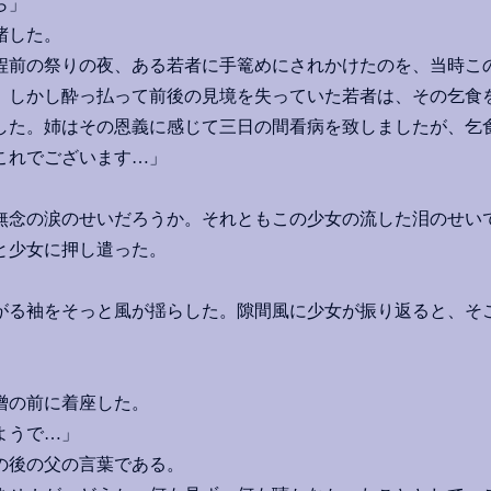
ら」
堵した。
程前の祭りの夜、ある若者に手篭めにされかけたのを、当時こ
。しかし酔っ払って前後の見境を失っていた若者は、その乞食
した。姉はその恩義に感じて三日の間看病を致しましたが、乞
これでございます…」
念の涙のせいだろうか。それともこの少女の流した泪のせい
と少女に押し遣った。
る袖をそっと風が揺らした。隙間風に少女が振り返ると、そ
。
僧の前に着座した。
ようで…」
の後の父の言葉である。