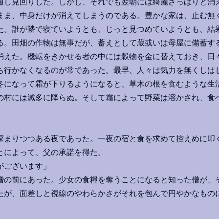
通し見回りした。しかし、それでも翌朝には綺麗さっぱりと消
まま、中身だけが消えてしまうのである。豊かな家は、止む無
た。誰が隣で寝ていようとも、じっと見つめていようとも、結
る。田畑の作物は無事だが、蓄えとして蔵或いは母屋に備蓄す
消えた。機転をきかせる者の中には穀物を金に替えておき、日
ち行かなくなるのが常であった。最早、人々は気力を無くしは
冬になって霜が下りるようになると、草木の根を食むような生
の村には滅多に降らぬ。そして霜によって野菜は溶かされ、食
。
まりつつある夜であった。一夜の宿と食を求めて控えめに叩
とによって、父の承諾を得た。
がございます」
の前にあった。少女の食糧を奪うことになると知った僧が、
たが、面差しと視線のやわらかさがそれを包んで円やかなもの