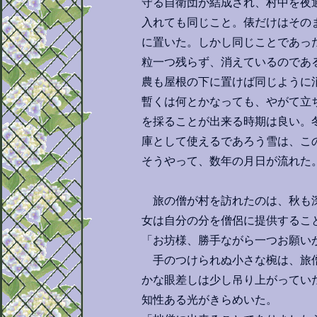
守る自衛団が結成され、村中を夜
入れても同じこと。俵だけはその
に置いた。しかし同じことであっ
粒一つ残らず、消えているのであ
農も屋根の下に置けば同じように
暫くは何とかなっても、やがて立
を採ることが出来る時期は良い。
庫として使えるであろう雪は、こ
そうやって、数年の月日が流れた
旅の僧が村を訪れたのは、秋も深
女は自分の分を僧侶に提供するこ
「お坊様、勝手ながら一つお願い
手のつけられぬ小さな椀は、旅僧
かな眼差しは少し吊り上がってい
知性ある光がきらめいた。