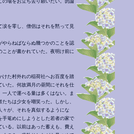
この場をお立ち去り願いたい。勿論
て涙を零し、僧侶はそれを黙って見
がやらねばならぬ幾つかのことを認
のことが書かれていた。夜明け前に
。
かけた村外れの稲荷社へお百度を踏
ていた。何故満月の昼間にそれを仕
。一人で運べる量は多くはない。ま
者たちは少女を嘲笑った。しかし、
人々が、それを真似するようにな
を手篭めにしようとした若者の家で
ている。以前はあった蓄えも、費え