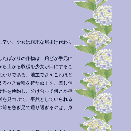
し辛い。少女は粗末な肩掛け代わり
したばかりの作物は、殆どが手元に
から上がる収穫を少女が口にするこ
ばかりである。地主でさえこれほど
えるべき食糧を持たぬ手を、差し伸
食料を倹約し、分け合って何とか糊
者を見つけて、平然としていられる
の前を急ぎ足で通り過ぎるのは、身