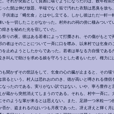
。それが突如として貧困に喘ぐようになったのは、数年程前
じった髭は伸び放題、半端でなく垢で汚れた衣類は悪臭を放ち
、子供達は「蝿乞食」とはやし立てる。しかし彼はただ一軒一
舞いを一切したことがなかった。村外れの祠の傍に棲みついて
の煌きを秘めた光を宿していた。
祭りの夜。彼はある若者によって打擲され、その傷がもとで
部の者はそのことについて一斉に口を噤み、以来村では乞食の
のを止めようとしたからであった。若者は単なる力自慢である
泣き叫んで助けを求める娘を守ろうとした者もいたが。権力に
も聞かずその世話をして、乞食の心の臓が止まると、その場
は祟るという。村人は恐れおののき、徳が高いと噂される僧侶
になったのである。実りがない訳ではない。いや、寧ろ豊作と
えが蔵から突然消えてしまうのである。それも、村中一斉に。
にそのような輩が来るとは思えない。また、足跡一つ米粒一つ
か否か、盗まれるのはいつも月夜であった。冴え冴えと輝く月