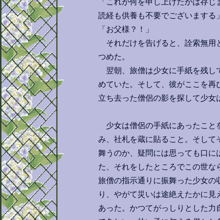
「これが何を申し上げたかは存じ
読経も供養も不要でございまする
「お父様？！」
それだけを告げると、詮索無用と
つめた。
翌朝、旅僧は少女に手紙を残して
めていた。そして、彼がここを再
立ち去った僧侶の影を探して少女
少女は僧侶の手紙にあったことを
み、社札を蔵に貼ること。そして
舞うのか、疑問には思っても口に
た、それをしたところでこの世な
旅僧の指示通りに振舞った少女の
り、やがて災いは途絶えたかに見
あった。かつてがっしりとした力