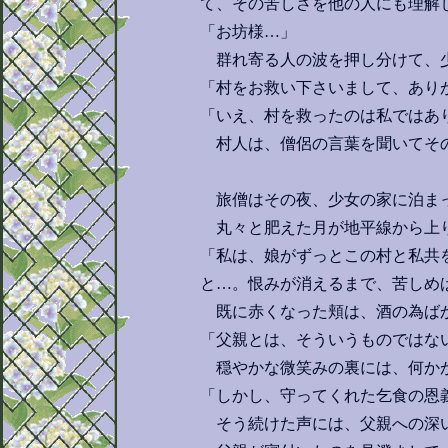
て、その苦しさを他の人にも理解
「お坊様…」
群れ寄る人の波を押し分けて、
「村をお救い下さいまして、あり
「いえ、村を救ったのは私ではあ
村人は、僧侶の言葉を聞いてそ
旅僧はその夜、少女の家に泊ま
丸々と肥えた月が地平線から上り
「私は、娘がずっとこの村と私共
と…。恨みが消えるまで、苦しめ
既に赤くなった頬は、酒の為ば
「父親とは、そういうものではな
穏やかな微笑みの裏には、何か
「しかし、守ってくれた乞食の恩
そう続けた声には、父親への深い