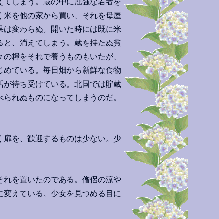
えてしまう。蔵の中に屈強な若者を
く米を他の家から買い、それを母屋
果は変わらぬ。開いた時には既に米
ると、消えてしまう。蔵を持たぬ貧
々の糧をそれで養うものもいたが、
じめている。毎日畑から新鮮な食物
活が待ち受けている。北国では貯蔵
べられぬものになってしまうのだ。
く扉を、歓迎するものは少ない。少
それを置いたのである。僧侶の涼や
に変えている。少女を見つめる目に