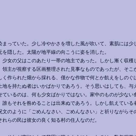
まっていた。少し冷やかさを増した風が吹いて、素肌には少
元を隠した。太陽が地平線の向こうに姿を消した。
少女の父はこのあたり一帯の地主であった。しかし漸く収穫
、領主が視察する区画整理された見事なものであったが、そこ
しく作られた畑から採れる、僅かな作物で何とか飢えをしのぐ
土地を持たぬ者はいかばかりであろう。そう思いはしても、与
せているのは、何も少女ばかりではない。家中のものが少ない
、誰もそれを咎めることは出来ぬであろう。しかし飢えている
呪文のように「ごめんなさい、ごめんなさい」と祈りながらそ
それらの民は彼女の良く知る村の住人なのだ。