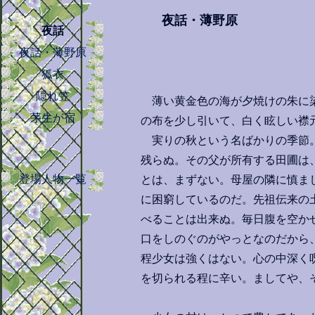
夜話・薄野原
夜話
夜話・薄野原
狐衣
隠れ笠
薄い黄金色の海が夕焼けの朱に染
茅生が宿
の布を少し引いて、白く眩しい襟
実りの秋という名ばかりの季節。
残らぬ。その父が所有する田圃は
登場人物一覧
とは、まずない。母屋の隣に慎ま
に困窮しているのだ。先祖伝来の
べることは出来ぬ。毎日腹を空か
口をしのぐのがやっとなのだから
程少女は強くはない。心の中深く
を切られる程に辛い。ましてや、