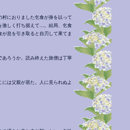
の村におりました乞食が身を以って
を激しく打ち据えて…。結局、乞食
食が息を引き取ると自刃して果てま
であろうか。読み終えた旅僧は丁寧
こには父親が居た。人に見られぬよ