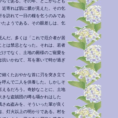
からである。その年、どこからとも
、近寄れば肌に膿が見えた。その乞
軒を訪れて一日の糧を乞うのみであ
いたようである。その眼差しは、乞
死んだ。多くは「これで厄介者が居
ことは禁忌となった。それは、若者
だけでなく、土地の殿様のご寵愛を
は抗いかねて、耳を塞いで時が過ぎ
で細くたおやかな首に刃を突き立て
を呼んで二人を供養した。しかしそ
言えるだろう。奇妙なことに、土地
大きな盗賊団の噂も囁かれはした
残さぬ盗みを、そういった輩が良く
は、灯火以上の明かりである。村を