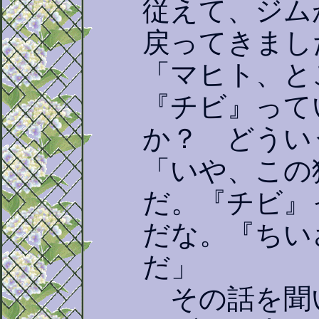
従えて、ジム
戻ってきまし
「マヒト、と
『チビ』って
か？ どうい
「いや、この
だ。『チビ』
だな。『ちい
だ」
その話を聞