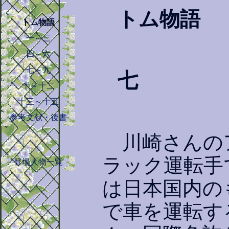
トム物語
トム物語
一～三
四～六
七～九
七
十～十二
十三～十五
参考文献・後書
川崎さんの
ラック運転手
登場人物一覧
は日本国内の
で車を運転す