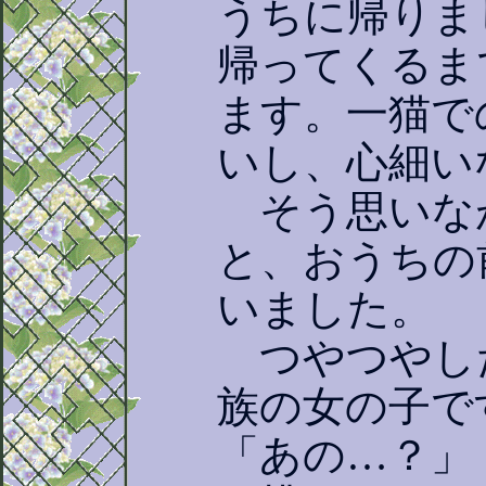
うちに帰りま
帰ってくるま
ます。一猫で
いし、心細い
そう思いな
と、おうちの
いました。
つやつやし
族の女の子で
「あの…？」