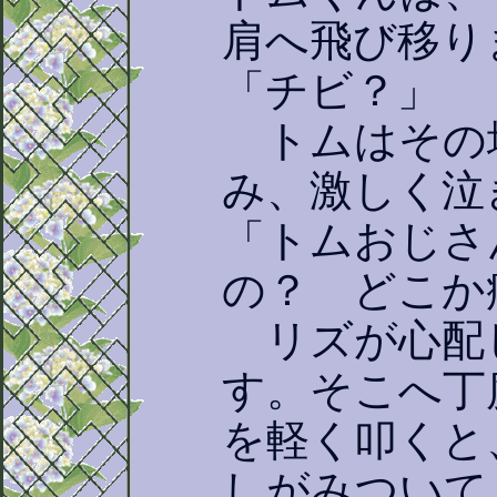
肩へ飛び移り
「チビ？」
トムはその
み、激しく泣
「トムおじさ
の？ どこか
リズが心配
す。そこへ丁
を軽く叩くと
しがみついて