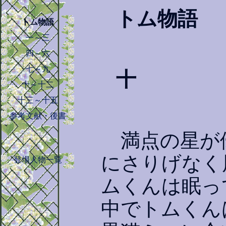
トム物語
トム物語
一～三
四～六
七～九
十
十～十二
十三～十五
参考文献・後書
満点の星が
にさりげなく
登場人物一覧
ムくんは眠っ
中でトムくん