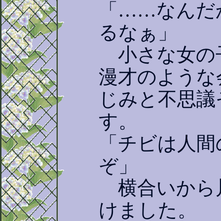
「……なんだ
るなぁ」
小さな女の
漫才のような
じみと不思議
す。
「チビは人間
ぞ」
横合いから
けました。