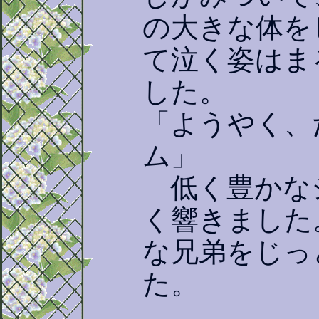
の大きな体を
て泣く姿はま
した。
「ようやく、
ム」
低く豊かな
く響きました
な兄弟をじっ
た。